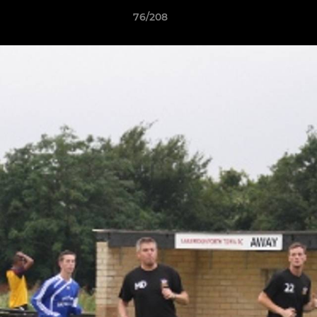
76/208